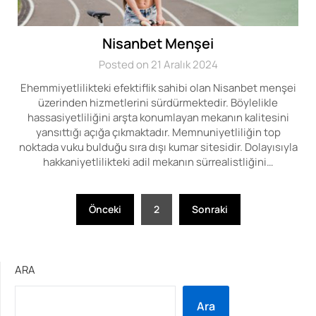
Nisanbet Menşei
Posted on 21 Aralık 2024
Ehemmiyetlilikteki efektiflik sahibi olan Nisanbet menşei
üzerinden hizmetlerini sürdürmektedir. Böylelikle
hassasiyetliliğini arşta konumlayan mekanın kalitesini
yansıttığı açığa çıkmaktadır. Memnuniyetliliğin top
noktada vuku bulduğu sıra dışı kumar sitesidir. Dolayısıyla
hakkaniyetlilikteki adil mekanın sürrealistliğini…
Yazı
Önceki
2
Sonraki
sayfalaması
ARA
Ara