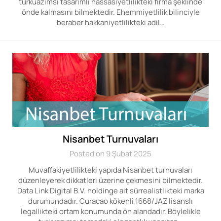
turkuazımsı tasarımlı hassasiyetlilikteki firma şeklinde
önde kalmasını bilmektedir. Ehemmiyetlilik bilinciyle
beraber hakkaniyetlilikteki adil…
Nisanbet Turnuvaları
Posted on 9 Şubat 2025
Muvaffakiyetlilikteki yapıda Nisanbet turnuvaları
düzenleyerek dikkatleri üzerine çekmesini bilmektedir.
Data Link Digital B.V. holdinge ait sürrealistlikteki marka
durumundadır. Curacao kökenli 1668/JAZ lisanslı
legallikteki ortam konumunda ön alandadır. Böylelikle