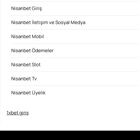
Nisanbet Giriş
Nisanbet İletişim ve Sosyal Medya
Nisanbet Mobil
Nisanbet Ödemeler
Nisanbet Slot
Nisanbet Tv
Nisanbet Üyelik
1xbet giriş