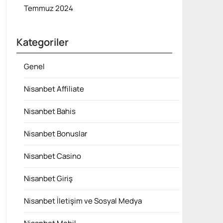
Temmuz 2024
Kategoriler
Genel
Nisanbet Affiliate
Nisanbet Bahis
Nisanbet Bonuslar
Nisanbet Casino
Nisanbet Giriş
Nisanbet İletişim ve Sosyal Medya