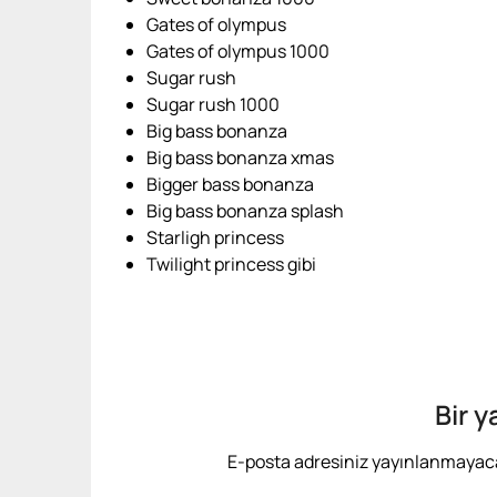
Gates of olympus
Gates of olympus 1000
Sugar rush
Sugar rush 1000
Big bass bonanza
Big bass bonanza xmas
Bigger bass bonanza
Big bass bonanza splash
Starligh princess
Twilight princess gibi
Bir y
E-posta adresiniz yayınlanmayac