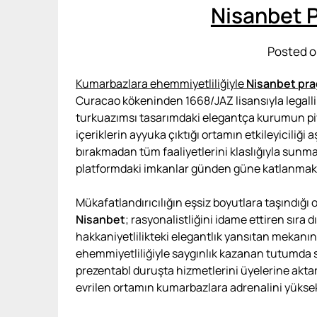
Nisanbet 
Posted o
Kumarbazlara ehemmiyetliliğiyle
Nisanbet pra
Curacao kökeninden 1668/JAZ lisansıyla legalli
turkuazımsı tasarımdaki elegantça kurumun piy
içeriklerin ayyuka çıktığı ortamın etkileyiciliğ
bırakmadan tüm faaliyetlerini klaslığıyla sunma
platformdaki imkanlar günden güne katlanmakt
Mükafatlandırıcılığın eşsiz boyutlara taşındığı o
Nisanbet
; rasyonalistliğini idame ettiren sıra d
hakkaniyetlilikteki elegantlık yansıtan mekanın 
ehemmiyetliliğiyle saygınlık kazanan tutumda siz
prezentabl duruşta hizmetlerini üyelerine aktar
evrilen ortamın kumarbazlara adrenalini yüksekte