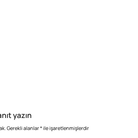
anıt yazın
ak.
Gerekli alanlar
*
ile işaretlenmişlerdir