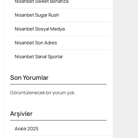
Nisanbet Sweet Bonanza
Nisanbet Sugar Rush
Nisanbet Sosyal Medya
Nisanbet Son Adres
Nisanbet Sanal Sporlar
Son Yorumlar
Görüntülenecek bir yorum yok.
Arşivler
Aralık 2025