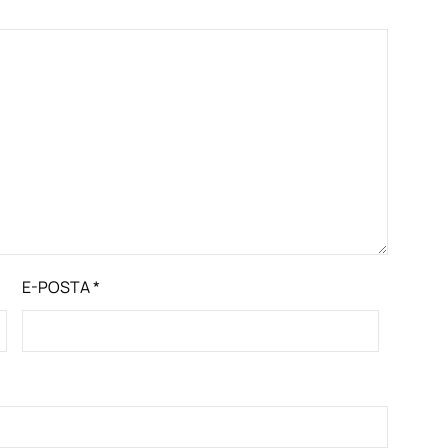
E-POSTA
*