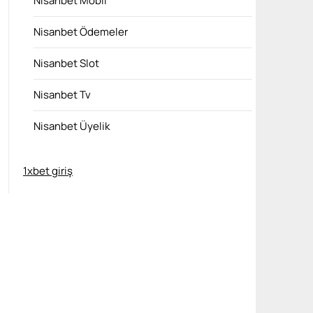
Nisanbet Mobil
Nisanbet Ödemeler
Nisanbet Slot
Nisanbet Tv
Nisanbet Üyelik
1xbet giriş