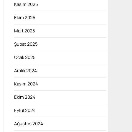
Kasım 2025
Ekim 2025
Mart 2025
Şubat 2025
Ocak 2025
Aralık 2024
Kasım 2024
Ekim 2024
Eylül 2024
Ağustos 2024