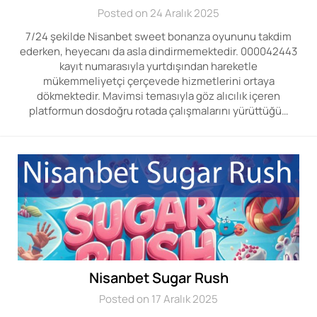
Posted on 24 Aralık 2025
7/24 şekilde Nisanbet sweet bonanza oyununu takdim
ederken, heyecanı da asla dindirmemektedir. 000042443
kayıt numarasıyla yurtdışından hareketle
mükemmeliyetçi çerçevede hizmetlerini ortaya
dökmektedir. Mavimsi temasıyla göz alıcılık içeren
platformun dosdoğru rotada çalışmalarını yürüttüğü…
Nisanbet Sugar Rush
Posted on 17 Aralık 2025