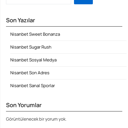
Son Yazılar
Nisanbet Sweet Bonanza
Nisanbet Sugar Rush
Nisanbet Sosyal Medya
Nisanbet Son Adres
Nisanbet Sanal Sporlar
Son Yorumlar
Görüntülenecek bir yorum yok.