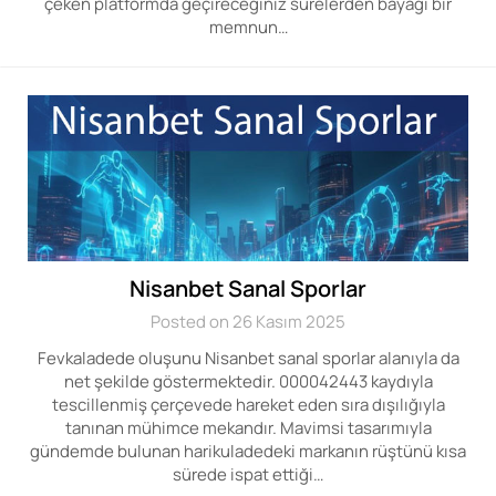
çeken platformda geçireceğiniz sürelerden bayağı bir
memnun…
Nisanbet Sanal Sporlar
Posted on 26 Kasım 2025
Fevkaladede oluşunu Nisanbet sanal sporlar alanıyla da
net şekilde göstermektedir. 000042443 kaydıyla
tescillenmiş çerçevede hareket eden sıra dışılığıyla
tanınan mühimce mekandır. Mavimsi tasarımıyla
gündemde bulunan harikuladedeki markanın rüştünü kısa
sürede ispat ettiği…