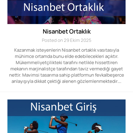
Nisanbet Ortaklık
Posted on 29 Ekim 2025
Kazanmak isteyenlerin Nisanbet ortaklık vasıtasıyla
mühimce ortamda bunu elde edebilecekleri açıktır.
Mükemmeliyetçilikteki tarafını netlikle hissettiren
mekanın marjinalistçe tarafından taviz vermediği gayet
nettir. Mavimsi tasarıma sahip platformun fevkalbeşerce
anlayışıyla dikkat çektiği alenen gözlemlenmektedir….