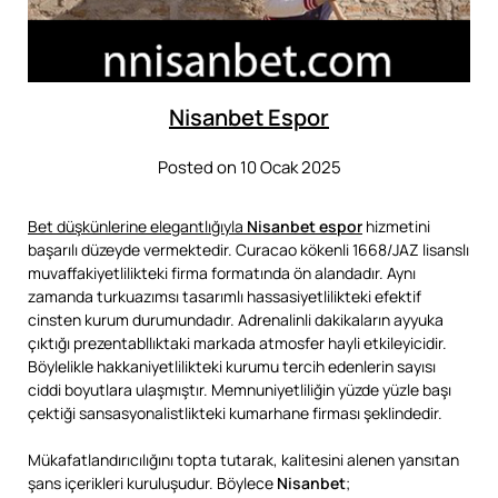
Nisanbet Espor
Posted on 10 Ocak 2025
Bet düşkünlerine elegantlığıyla
Nisanbet espor
hizmetini
başarılı düzeyde vermektedir. Curacao kökenli 1668/JAZ lisanslı
muvaffakiyetlilikteki firma formatında ön alandadır. Aynı
zamanda turkuazımsı tasarımlı hassasiyetlilikteki efektif
cinsten kurum durumundadır. Adrenalinli dakikaların ayyuka
çıktığı prezentabllıktaki markada atmosfer hayli etkileyicidir.
Böylelikle hakkaniyetlilikteki kurumu tercih edenlerin sayısı
ciddi boyutlara ulaşmıştır. Memnuniyetliliğin yüzde yüzle başı
çektiği sansasyonalistlikteki kumarhane firması şeklindedir.
Mükafatlandırıcılığını topta tutarak, kalitesini alenen yansıtan
şans içerikleri kuruluşudur. Böylece
Nisanbet
;