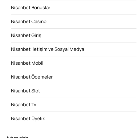
Nisanbet Bonuslar
Nisanbet Casino
Nisanbet Giriş
Nisanbet İletişim ve Sosyal Medya
Nisanbet Mobil
Nisanbet Ödemeler
Nisanbet Slot
Nisanbet Tv
Nisanbet Üyelik