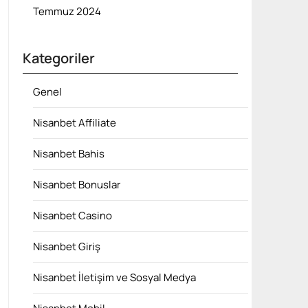
Temmuz 2024
Kategoriler
Genel
Nisanbet Affiliate
Nisanbet Bahis
Nisanbet Bonuslar
Nisanbet Casino
Nisanbet Giriş
Nisanbet İletişim ve Sosyal Medya