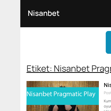
Skip
to
Nisanbet
content
Etiket:
Nisanbet Prag
Ni
Pos
Kuma
oyun