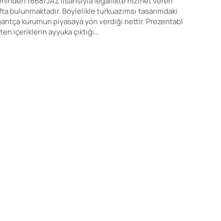
ninden 1668/JAZ lisansıyla legallikte hizmet veren
fta bulunmaktadır. Böylelikle turkuazımsı tasarımdaki
antça kurumun piyasaya yön verdiği nettir. Prezentabl
ten içeriklerin ayyuka çıktığı…