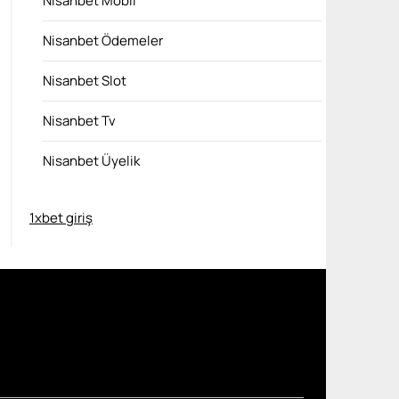
Nisanbet Mobil
Nisanbet Ödemeler
Nisanbet Slot
Nisanbet Tv
Nisanbet Üyelik
1xbet giriş