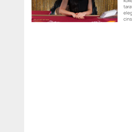
köke
tara
eleg
cins