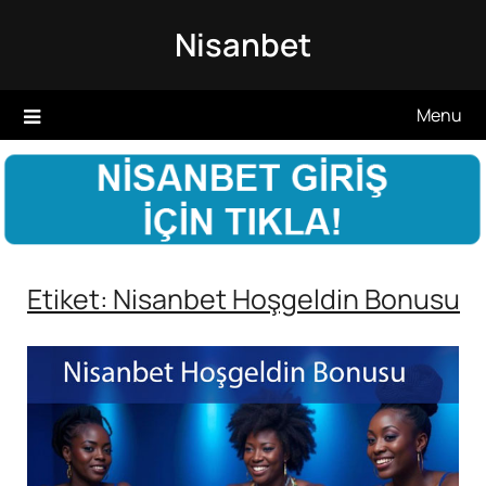
Skip
Nisanbet
to
content
Menu
Etiket:
Nisanbet Hoşgeldin Bonusu