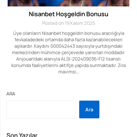
Nisanbet Hoşgeldin Bonusu
Posted on 19 Kasım 2025
Üye olanların Nisanbet hoşgeldin bonusu aracılığıyla
fevkaladedeki ortamda daha fazla kazanabilecekleri
aşikardır. Kaydını 000042443 sayısıyla yurtdışındaki
merkezinden mühimce çerçevede yansıtan moddadır.
Anjouan’daki alanıyla ALSI-202409036-FI2 lisanslı
konumda faaliyetlerini aktifçe yapıda sunmaktadır. Zira
mavimsi…
ARA
Ara
Son Yazılar