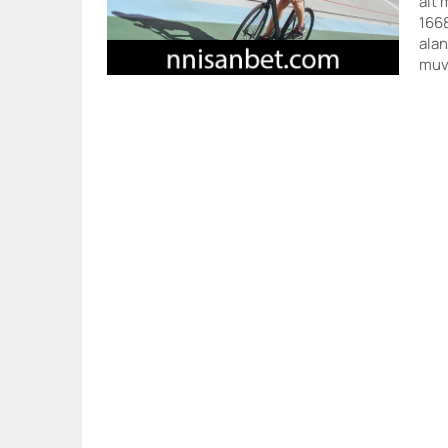
ait 
1668
alan
muva