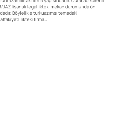
muntazamlıktaki firma yapısındadır. Curacao kökenli
/JAZ lisanslı legallikteki mekan durumunda ön
dadır. Böylelikle turkuazımsı temadaki
ffakiyetlilikteki firma…