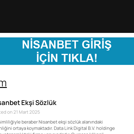
um
sanbet Ekşi Sözlük
ted on 21 Mart 2025
mliliğiyle beraber Nisanbet ekşi sözlük alanındaki
nliğini ortaya koymaktadır. Data Link Digital B.V. holdinge